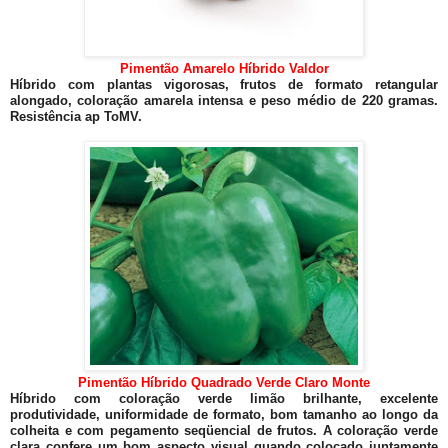
Pimentão Amarelo Híbrido Valdor
Híbrido com plantas vigorosas, frutos de formato retangular
alongado, coloração amarela intensa e peso médio de 220 gramas.
Resistência ap ToMV.
Pimentão Híbrido Quadrado Verde Claro Monte
Híbrido com coloração verde limão brilhante, excelente
produtividade, uniformidade de formato, bom tamanho ao longo da
colheita e com pegamento seqüencial de frutos. A coloração verde
clara confere um bom aspecto visual quando colocado juntamente