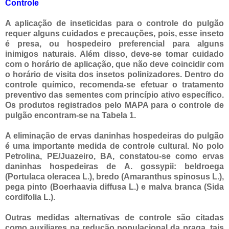
Controle
A aplicação de inseticidas para o controle do pulgão
requer alguns cuidados e precauções, pois, esse inseto
é presa, ou hospedeiro preferencial para alguns
inimigos naturais. Além disso, deve-se tomar cuidado
com o horário de aplicação, que não deve coincidir com
o horário de visita dos insetos polinizadores. Dentro do
controle químico, recomenda-se efetuar o tratamento
preventivo das sementes com princípio ativo específico.
Os produtos registrados pelo MAPA para o controle de
pulgão encontram-se na Tabela 1.
A eliminação de ervas daninhas hospedeiras do pulgão
é uma importante medida de controle cultural. No polo
Petrolina, PE/Juazeiro, BA, constatou-se como ervas
daninhas hospedeiras de A. gossypii: beldroega
(Portulaca oleracea L.), bredo (Amaranthus spinosus L.),
pega pinto (Boerhaavia diffusa L.) e malva branca (Sida
cordifolia L.).
Outras medidas alternativas de controle são citadas
como auxiliares na redução populacional da praga, tais