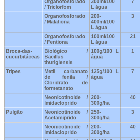
Organofosforado
300ml/100
7
/ Triclorfom
L água
Organofosforado
200-
3
/ Malationa
400ml/100
L água
Organofosforado
100ml/100
21
/ Fentiona
L água
Broca-das-
Biológico /
100g/100 L
1
cucurbitáceas
Bacillus
água
thurigiensis
Tripes
Metil carbanato
125g/100 L
7
de fenila /
água
Cloridrato de
formetanato
Neonicotinoide /
200-
40
Imidacloprido
300g/ha
Pulgão
Neonicotinoide /
250-
3
Acetamiprido
300g/ha
Neonicotinoide /
200-
40
Imidacloprido
300g/ha