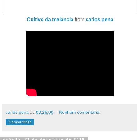
Cultivo da melancia
from
carlos pena
carlos pena
às
08:26:00
Nenhum comentário:
Compartilhar
sábado, 21 de dezembro de 2019