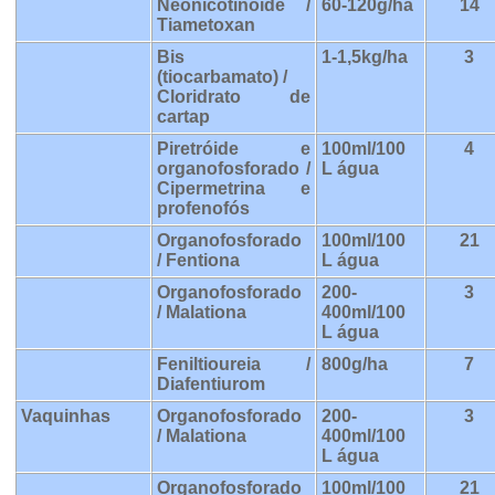
Neonicotinoide /
60-120g/ha
14
Tiametoxan
Bis
1-1,5kg/ha
3
(tiocarbamato) /
Cloridrato de
cartap
Piretróide e
100ml/100
4
organofosforado /
L água
Cipermetrina e
profenofós
Organofosforado
100ml/100
21
/ Fentiona
L água
Organofosforado
200-
3
/ Malationa
400ml/100
L água
Feniltioureia /
800g/ha
7
Diafentiurom
Vaquinhas
Organofosforado
200-
3
/ Malationa
400ml/100
L água
Organofosforado
100ml/100
21