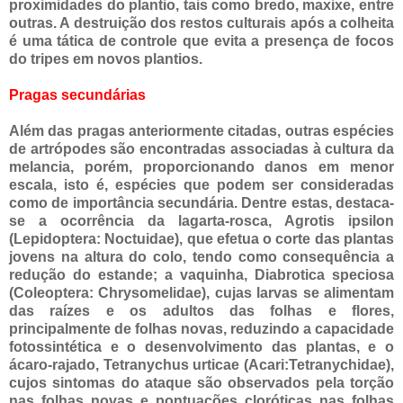
proximidades do plantio, tais como bredo, maxixe, entre
outras. A destruição dos restos culturais após a colheita
é uma tática de controle que evita a presença de focos
do tripes em novos plantios.
Pragas secundárias
Além das pragas anteriormente citadas, outras espécies
de artrópodes são encontradas associadas à cultura da
melancia, porém, proporcionando danos em menor
escala, isto é, espécies que podem ser consideradas
como de importância secundária. Dentre estas, destaca-
se a ocorrência da lagarta-rosca, Agrotis ipsilon
(Lepidoptera: Noctuidae), que efetua o corte das plantas
jovens na altura do colo, tendo como consequência a
redução do estande; a vaquinha, Diabrotica speciosa
(Coleoptera: Chrysomelidae), cujas larvas se alimentam
das raízes e os adultos das folhas e flores,
principalmente de folhas novas, reduzindo a capacidade
fotossintética e o desenvolvimento das plantas, e o
ácaro-rajado, Tetranychus urticae (Acari:Tetranychidae),
cujos sintomas do ataque são observados pela torção
nas folhas novas e pontuações cloróticas nas folhas