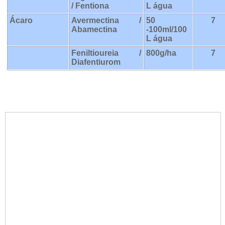
/ Fentiona
L água
Ácaro
Avermectina /
50
7
Abamectina
-100ml/100
L água
Feniltioureia /
800g/ha
7
Diafentiurom