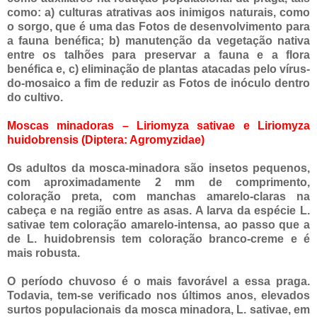
como: a) culturas atrativas aos inimigos naturais, como
o sorgo, que é uma das Fotos de desenvolvimento para
a fauna benéfica; b) manutenção da vegetação nativa
entre os talhões para preservar a fauna e a flora
benéfica e, c) eliminação de plantas atacadas pelo vírus-
do-mosaico a fim de reduzir as Fotos de inóculo dentro
do cultivo.
Moscas minadoras – Liriomyza sativae e Liriomyza
huidobrensis (Diptera: Agromyzidae)
Os adultos da mosca-minadora são insetos pequenos,
com aproximadamente 2 mm de comprimento,
coloração preta, com manchas amarelo-claras na
cabeça e na região entre as asas. A larva da espécie L.
sativae tem coloração amarelo-intensa, ao passo que a
de L. huidobrensis tem coloração branco-creme e é
mais robusta.
O período chuvoso é o mais favorável a essa praga.
Todavia, tem-se verificado nos últimos anos, elevados
surtos populacionais da mosca minadora, L. sativae, em