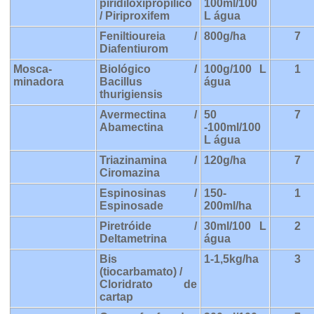
piridiloxipropílico
100ml/100
/ Piriproxifem
L água
Feniltioureia /
800g/ha
7
Diafentiurom
Mosca-
Biológico /
100g/100 L
1
minadora
Bacillus
água
thurigiensis
Avermectina /
50
7
Abamectina
-100ml/100
L água
Triazinamina /
120g/ha
7
Ciromazina
Espinosinas /
150-
1
Espinosade
200ml/ha
Piretróide /
30ml/100 L
2
Deltametrina
água
Bis
1-1,5kg/ha
3
(tiocarbamato) /
Cloridrato de
cartap