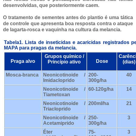
desenvolvidas, que posteriormente caem.
O tratamento de sementes antes do plantio é uma tática
de controle que apresenta boa resposta contra o ataque
de lagarta-rosca e vaquinha na cultura da melancia.
Tabela1.
Lista de inseticidas e acaricidas registrados p
MAPA para pragas da melancia.
Grupos químico /
Carênc
Praga alvo
Dose
Princípio ativo
(dias)
Mosca-branca
Neonicotinoide /
200-
40
Imidacloprido
300g/ha
Neonicotinoide /
60-120g/ha
14
Tiametoxan
Neonicotinoide /
200ml/ha
21
Triacloprido
Neonicotinoide /
250-
3
Acetamiprido
300g/ha
Éter
75-
3