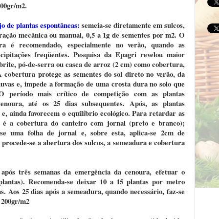
200gr/m2.
o de plantas espontâneas:
semeia-se diretamente em sulcos,
ação mecânica ou manual, 0,5 a 1g de sementes por m2. O
ra é recomendado, especialmente no verão, quando as
cipitações freqüentes. Pesquisa da Epagri revelou maior
brite, pó-de-serra ou casca de arroz (2 cm) como cobertura,
 cobertura protege as sementes do sol direto no verão, da
huvas e, impede a formação de uma crosta dura no solo que
O período mais crítico de competição com as plantas
noura, até os 25 dias subsequentes. Após, as plantas
, ainda favorecem o equilíbrio ecológico. Para retardar as
 é a cobertura do canteiro com jornal (preto e branco);
o-se uma folha de jornal e, sobre esta, aplica-se 2cm de
 procede-se a abertura dos sulcos, a semeadura e cobertura
:
após três semanas da emergência da cenoura, efetuar o
 plantas). Recomenda-se deixar 10 a 15 plantas por metro
tas. Aos 25 dias após a semeadura, quando necessário, faz-se
 200gr/m2