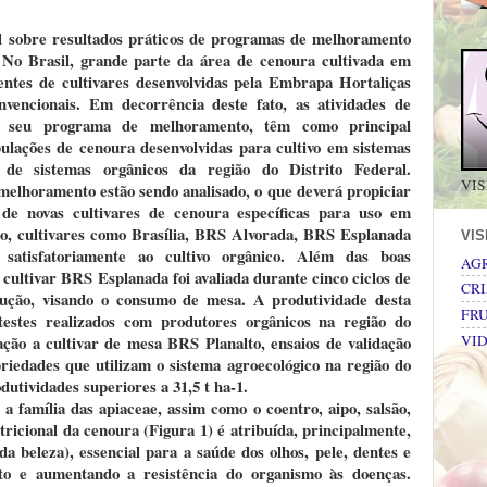
al sobre resultados práticos de programas de melhoramento
 No Brasil, grande parte da área de cenoura cultivada em
mentes de cultivares desenvolvidas pela Embrapa Hortaliças
nvencionais. Em decorrência deste fato, as atividades de
o seu programa de melhoramento, têm como principal
ulações de cenoura desenvolvidas para cultivo em sistemas
s de sistemas orgânicos da região do Distrito Federal.
VIS
 melhoramento estão sendo analisado, o que deverá propiciar
de novas cultivares de cenoura específicas para uso em
so, cultivares como Brasília, BRS Alvorada, BRS Esplanada
VI
atisfatoriamente ao cultivo orgânico. Além das boas
AG
 cultivar BRS Esplanada foi avaliada durante cinco ciclos de
CRI
dução, visando o consumo de mesa. A produtividade desta
FRU
 testes realizados com produtores orgânicos na região do
lação a cultivar de mesa BRS Planalto, ensaios de validação
VI
riedades que utilizam o sistema agroecológico na região do
utividades superiores a 31,5 t ha-1.
a família das apiaceae, assim como o coentro, aipo, salsão,
tricional da cenoura (Figura 1) é atribuída, principalmente,
da beleza), essencial para a saúde dos olhos, pele, dentes e
to e aumentando a resistência do organismo às doenças.