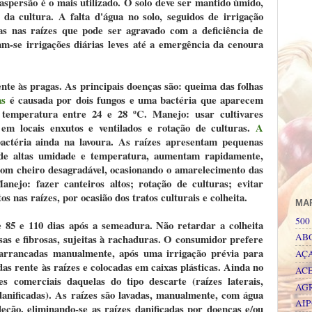
aspersão é o mais utilizado. O solo deve ser mantido úmido,
da cultura. A falta d'água no solo, seguidos de irrigação
as nas raízes que pode ser agravado com a deficiência de
am-se irrigações diárias leves até a emergência da cenoura
ente às pragas. As principais doenças são: queima das folhas
as
é causada por dois fungos e uma bactéria que aparecem
 temperatura entre 24 e 28 ºC. Manejo: usar cultivares
io em locais enxutos e ventilados e rotação de culturas.
A
ctéria ainda na lavoura. As raízes apresentam pequenas
 de altas umidade e temperatura, aumentam rapidamente,
com cheiro desagradável, ocasionando o amarelecimento das
anejo: fazer canteiros altos; rotação de culturas; evitar
s nas raízes, por ocasião dos tratos culturais e colheita.
MA
500 
e 85 e 110 dias após a semeadura. Não retardar a colheita
AB
sas e fibrosas, sujeitas à rachaduras. O consumidor prefere
 arrancadas manualmente, após uma irrigação prévia para
AÇ
das rente às raízes e colocadas em caixas plásticas. Ainda no
AC
s comerciais daquelas do tipo descarte (raízes laterais,
AG
danificadas). As raízes são lavadas, manualmente, com água
AI
leção, eliminando-se as raízes danificadas por doenças e/ou