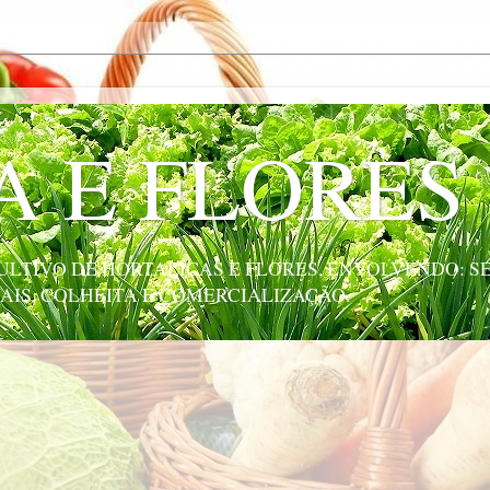
A E FLORES
LTIVO DE HORTALIÇAS E FLORES, ENVOLVENDO: SE
AIS, COLHEITA E COMERCIALIZAÇÃO.