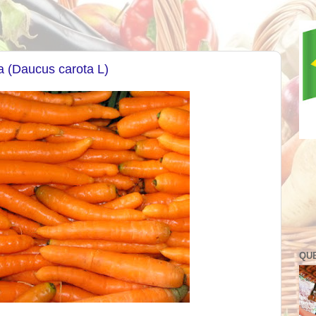
a (Daucus carota L)
QU