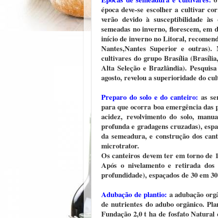
época deve-se escolher a cultivar co
verão devido à susceptibilidade às 
semeadas no inverno, florescem, em d
início de inverno no Litoral, recome
Nantes,Nantes Superior e outras). 
cultivares do grupo Brasília (Brasília
Alta Seleção e Brazlândia). Pesqui
agosto, revelou a superioridade do cul
Preparo do solo e do canteiro:
as se
para que ocorra boa emergência das p
acidez, revolvimento do solo, manu
profunda e gradagens cruzadas), espal
da semeadura, e construção dos cant
microtrator.
Os canteiros devem ter em torno de 1
Após o nivelamento e retirada dos
profundidade), espaçados de 30 em 30 
Adubação de plantio:
a adubação orgâ
de nutrientes do adubo orgânico. Pla
Fundação 2,0 t ha de fosfato Natural