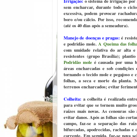
Irrigação:
o sistema de irrigação por 
sem encharcar, durante todo o ciclo 
excessiva, podem provocar rachadur
boro e/ou cálcio. Por isso, recomend
(até os 40 dias após a semeadura).
Manejo de doenças e pragas:
é resist
e podridão mole.
A Queima das folh
com umidade relativa do ar alta e
resistentes (grupo Brasília); plant
Podridão mole
é causada por uma ba
áreas encharcadas e sob condições
tornando o tecido mole e pegajoso e 
folhas, a seca e morte da planta. M
terrenos encharcados; evitar ferimento
Colheita:
a colheita é realizada entr
para evitar que se tornem muito gros
raízes mais novas. As cenouras são
evitar danos. Após as folhas são corta
campo, faz-se a separação das raíze
bifurcadas, apodrecidas, rachadas e 
corrente. Em seguida, faz-se nova se