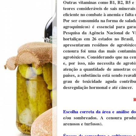
Outras vitaminas como B1, B2, B5 e
teores consideráveis de sais minerai
eficiente no combate à anemia e falta 
Por ser consumida na forma de salada
agroquímicos) é essencial para gar
Pesquisa da Agência Nacional de Vi
hortaliças em 26 estados no Brasil
apresentaram resíduos de agrotóxico
cenoura foi uma das mais contamin
agrotóxicos. Considerando que na cen
e, por isso, não necessita de agrot
atenção a quantidade de amostras c
países, a substância está sendo reaval
grau de toxicidade aguda contribu
desregulação hormonal e até câncer.
R
Escolha correta da área e análise do
e/ou sombreados. A cenoura produz 
arenosos e turfosos).
Épocas de semeadura e cultivares:
o 