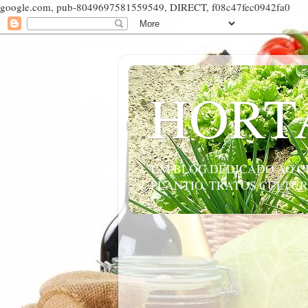
google.com, pub-8049697581559549, DIRECT, f08c47fec0942fa0
HORT
UM BLOG DEDICADO AO CU
PLANTIO, TRATOS CULTUR