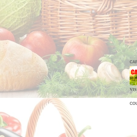
CA
VIS
CO