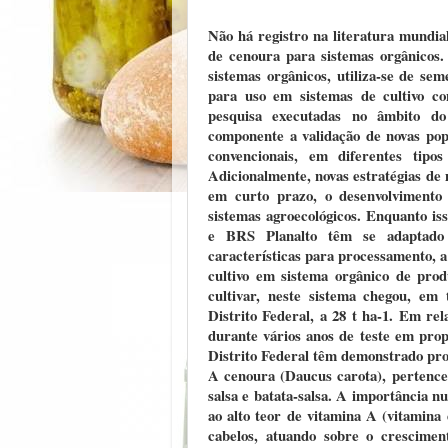
Não há registro na literatura mundi
de cenoura para sistemas orgânicos.
sistemas orgânicos, utiliza-se de se
para uso em sistemas de cultivo co
pesquisa executadas no âmbito d
componente a validação de novas pop
convencionais, em diferentes tipo
Adicionalmente, novas estratégias de
em curto prazo, o desenvolvimento 
sistemas agroecológicos. Enquanto is
e BRS Planalto têm se adaptado s
características para processamento, a
cultivo em sistema orgânico de pro
cultivar, neste sistema chegou, em
Distrito Federal, a 28 t ha-1. Em re
durante vários anos de teste em prop
Distrito Federal têm demonstrado prod
A cenoura (Daucus carota), pertence 
salsa e batata-salsa. A importância nu
ao alto teor de vitamina A (vitamina 
cabelos, atuando sobre o crescimen