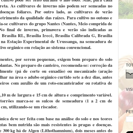
rreta. As cultivares de inverno não podem ser semeadas no
doenças foliares. Por outro lado, as cultivares de verão
etrimento da qualidade das raízes. Para cultivo no outono e
nda-se cultivares do grupo Nantes (Nantes, Meio comprida de
No final de inverno, primavera e verão são indicadas as
, Brasília RL, Brasília Irecê, Brasília Calibrada G, Brasília
sa na Estação Experimental de Urussanga, na semeadura de
tivo orgânico em relação ao sistema convencional.
mentes, por serem pequenas, exigem bom preparo do solo
lantas. No preparo do canteiro, recomenda-se: correção da
TOT
almente (pá de corte ou enxadão) ou mecanizado (aração
har na área o adubo orgânico curtido sete a dez dias, antes
eiros com auxílio de um roto-encanteirador ou rotativa de
VIS
,10 m de largura e 15 cm de altura e comprimento variável.
 torrões marca-se os sulcos de semeadura (1 a 2 cm de
cm, utilizando-se um riscador.
PE
nica deve ser feita com base na análise do solo e nos teores
ntas bem nutrida são mais resistentes às pragas e doenças.
 e 300 kg há de Algen (Lithothamnium), dois meses antes do