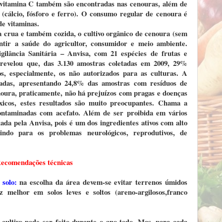
 vitamina C também são encontradas nas cenouras, além de
s (cálcio, fósforo e ferro). O consumo regular de cenoura é
de vitaminas.
 crua e também cozida, o cultivo orgânico de cenoura (sem
antir a saúde do agricultor, consumidor e meio ambiente.
gilância Sanitária – Anvisa, com 21 espécies de frutas e
, revelou que, das 3.130 amostras coletadas em 2009, 29%
s, especialmente, os não autorizados para as culturas. A
adas, apresentando 24,8% das amostras com resíduos de
oura, praticamente, não há prejuízos com pragas e doenças
óxicos, estes resultados são muito preocupantes. Chama a
ontaminadas com acefato. Além de ser proibida em vários
iada pela Anvisa, pois é um dos ingredientes ativos com alto
indo para os problemas neurológicos, reprodutivos, de
ecomendações técnicas
 solo:
na escolha da área devem-se evitar terrenos úmidos
melhor em solos leves e soltos (areno-argilosos,franco
cultivo pode ser feito durante o ano todo. Mas, para cada