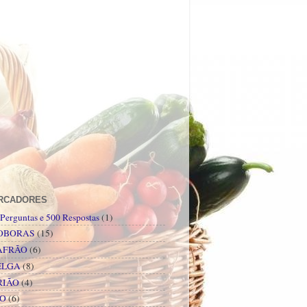
RCADORES
Perguntas e 500 Respostas
(1)
OBORAS
(15)
AFRÃO
(6)
ELGA
(8)
RIÃO
(4)
PO
(6)