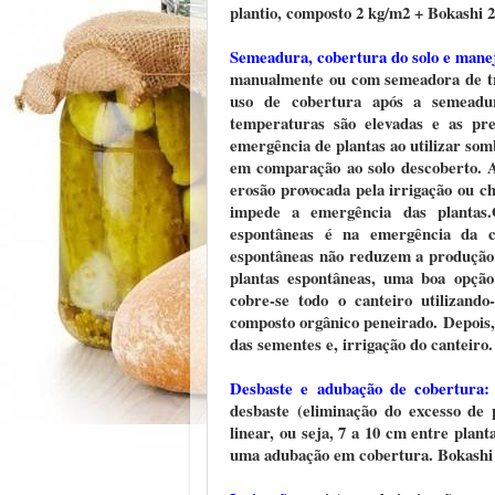
plantio, composto 2 kg/m2 + Bokashi 
Semeadura, cobertura do solo e manej
manualmente ou com semeadora de tr
uso de cobertura após a semeadu
temperaturas são elevadas e as pre
emergência de plantas ao utilizar som
em comparação ao solo descoberto. A
erosão provocada pela irrigação ou c
impede a emergência das plantas.
espontâneas é na emergência da ce
espontâneas não reduzem a produção e
plantas espontâneas, uma boa opção
cobre-se todo o canteiro utilizand
composto orgânico peneirado. Depois,
das sementes e, irrigação do canteiro.
Desbaste e adubação de cobertura
desbaste (eliminação do excesso de
linear, ou seja, 7 a 10 cm entre plan
uma adubação em cobertura. Bokashi