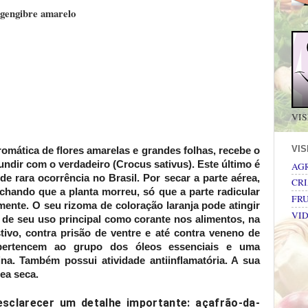
 gengibre amarelo
VIS
VI
romática de flores amarelas e grandes folhas, recebe o
ndir com o verdadeiro (Crocus sativus). Este último é
AG
de rara ocorrência no Brasil. Por secar a parte aérea,
CRI
hando que a planta morreu, só que a parte radicular
FRU
mente. O seu rizoma de coloração laranja pode atingir
VI
de seu uso principal como corante nos alimentos, na
stivo, contra prisão de ventre e até contra veneno de
 pertencem ao grupo dos óleos essenciais e uma
a. Também possui atividade antiinflamatória. A sua
ea seca.
esclarecer um detalhe importante:
açafrão-da-