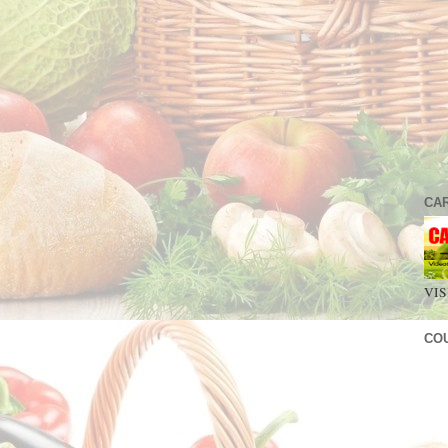
CA
VIS
CO