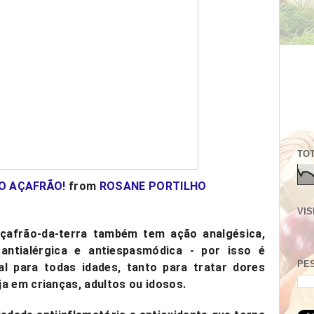
TOT
O AÇAFRÃO!
from
ROSANE PORTILHO
VIS
 açafrão-da-terra também tem ação analgésica,
, antialérgica e antiespasmódica - por isso é
PE
al
para todas idades, tanto para tratar dores
ja em crianças, adultos ou idosos.