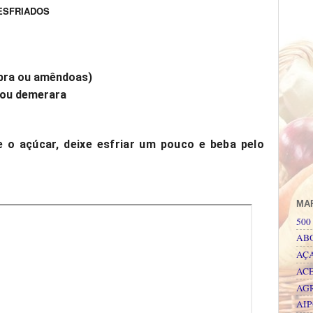
ESFRIADOS
cabra ou amêndoas)
 ou demerara
e o açúcar, deixe esfriar um pouco e beba pelo
MA
500 
AB
AÇ
AC
AG
AI