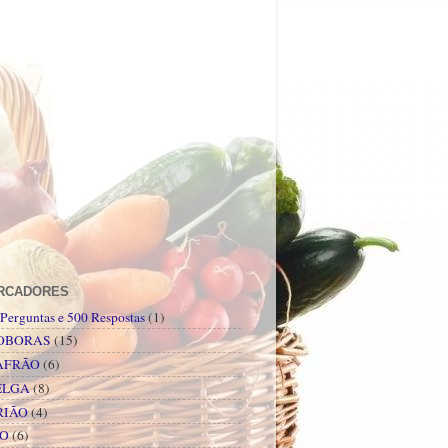
RCADORES
Perguntas e 500 Respostas
(1)
OBORAS
(15)
AFRÃO
(6)
ELGA
(8)
RIÃO
(4)
PO
(6)