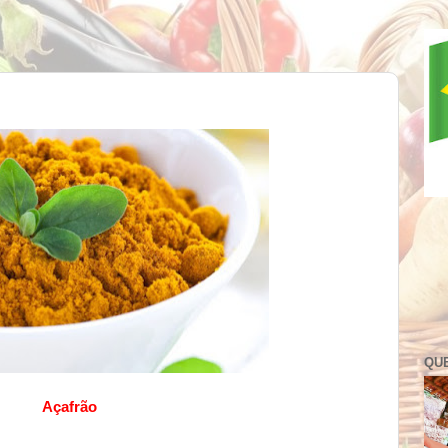
QU
Açafrão