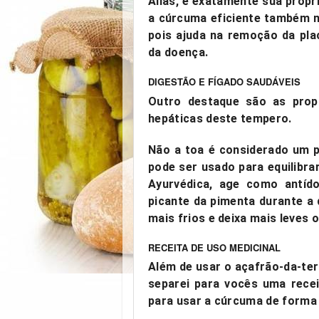
Aliás, é exatamente sua
propr
a cúrcuma eficiente também n
pois ajuda na remoção da pla
da doença.
DIGESTÃO E FÍGADO SAUDÁVEIS
Outro destaque são as propr
hepáticas deste tempero.
Não a toa é considerado um 
pode ser usado para equilibra
Ayurvédica, age como antído
picante da pimenta durante a 
mais frios e deixa mais leves 
RECEITA DE USO MEDICINAL
Além de usar o açafrão-da-t
separei para vocês uma
rece
para usar a cúrcuma de forma 