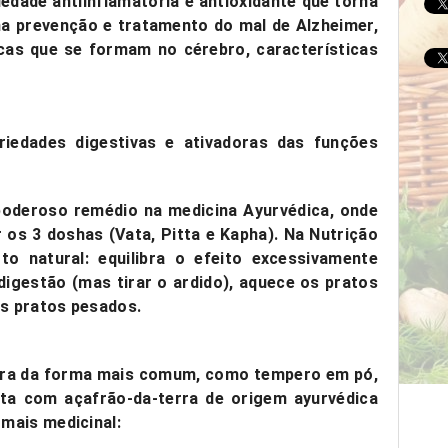
iedade antiinflamatória e antioxidante
que torna
a prevenção e tratamento do mal de Alzheimer,
cas que se formam no cérebro, características
iedades digestivas e ativadoras das funções
poderoso remédio na medicina Ayurvédica, onde
r os 3 doshas (Vata, Pitta e Kapha). Na Nutrição
to natural: equilibra o efeito excessivamente
digestão (mas tirar o ardido), aquece os pratos
os pratos pesados.
erra da forma mais comum, como tempero em pó,
ita com açafrão-da-terra
de origem ayurvédica
mais medicinal: