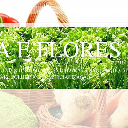
A E FLORES
LTIVO DE HORTALIÇAS E FLORES, ENVOLVENDO: SE
AIS, COLHEITA E COMERCIALIZAÇÃO.