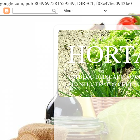
google.com, pub-8049697581559549, DIRECT, f08c47fec0942fa0
HORT
UM BLOG DEDICADO AO CU
PLANTIO, TRATOS CULTUR