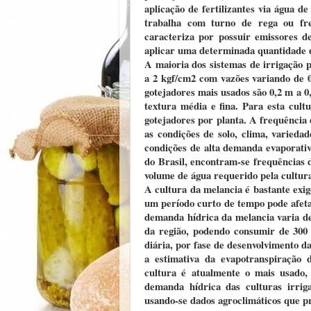
aplicação de fertilizantes via água d
trabalha com turno de rega ou fre
caracteriza por possuir emissores d
aplicar uma determinada quantidade 
A maioria dos sistemas de irrigação 
a 2 kgf/cm2 com vazões variando de 0
gotejadores mais usados são 0,2 m a 0,
textura média e fina. Para esta cult
gotejadores por planta. A frequência
as condições de solo, clima, varieda
condições de alta demanda evaporativ
do Brasil, encontram-se frequências d
volume de água requerido pela cultur
A cultura da melancia é bastante exi
um período curto de tempo pode afeta
demanda hídrica da melancia varia de
da região, podendo consumir de 30
diária, por fase de desenvolvimento d
a estimativa da evapotranspiração 
cultura é atualmente o mais usado,
demanda hídrica das culturas irrig
usando-se dados agroclimáticos que p