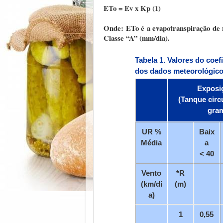
ETo = Ev x Kp (1)
Onde: ETo é a evapotranspiração de 
Classe “A” (mm/dia).
Tabela 1
. Valores do coe
dos dados meteorológicos
Exposi
(Tanque cir
gra
UR %
Baix
Média
a
< 40
Vento
*R
(km/di
(m)
a)
1
0,55