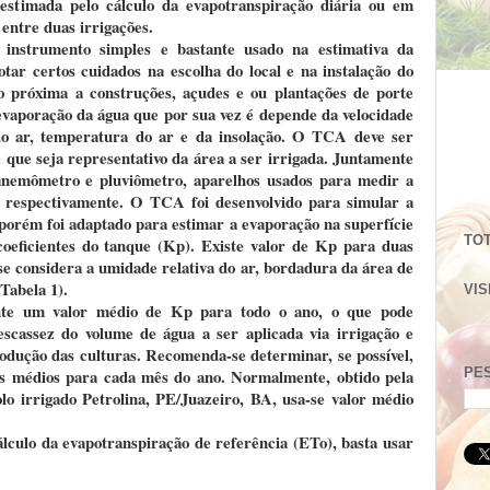
stimada pelo cálculo da evapotranspiração diária ou em
entre duas irrigações.
nstrumento simples e bastante usado na estimativa da
ar certos cuidados na escolha do local e na instalação do
ão próxima a construções, açudes e ou plantações de porte
 evaporação da água que por sua vez é depende da velocidade
 do ar, temperatura do ar e da insolação. O TCA deve ser
e que seja representativo da área a ser irrigada. Juntamente
anemômetro e pluviômetro, aparelhos usados para medir a
o, respectivamente. O TCA foi desenvolvido para simular a
 porém foi adaptado para estimar a evaporação na superfície
TOT
coeficientes do tanque (Kp). Existe valor de Kp para duas
se considera a umidade relativa do ar, bordadura da área de
(Tabela 1).
VIS
nte um valor médio de Kp para todo o ano, o que pode
scassez do volume de água a ser aplicada via irrigação e
odução das culturas. Recomenda-se determinar, se possível,
res médios para cada mês do ano. Normalmente, obtido pela
PE
olo irrigado Petrolina, PE/Juazeiro, BA, usa-se valor médio
álculo da evapotranspiração de referência (ETo), basta usar