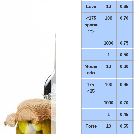
Leve
10
0,65
<175
100
0,70
span=
"">
1000
0,75
1
0,50
Moder
10
0,60
ado
175-
100
0,65
425
1000
0,70
1
0,45
Forte
10
0,55