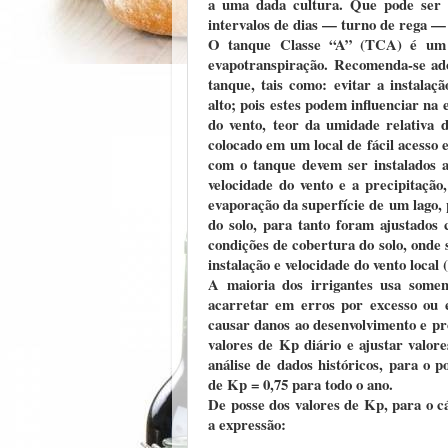
a uma dada cultura. Que pode ser e
intervalos de dias — turno de rega — 
O tanque Classe “A” (TCA) é um i
evapotranspiração. Recomenda-se adot
tanque, tais como: evitar a instalaç
alto; pois estes podem influenciar na
do vento, teor da umidade relativa
colocado em um local de fácil acesso 
com o tanque devem ser instalados 
velocidade do vento e a precipitaçã
evaporação da superfície de um lago,
do solo, para tanto foram ajustados 
condições de cobertura do solo, onde 
instalação e velocidade do vento local 
A maioria dos irrigantes usa some
acarretar em erros por excesso ou e
causar danos ao desenvolvimento e pr
valores de Kp diário e ajustar valo
análise de dados históricos, para o p
de Kp = 0,75 para todo o ano.
De posse dos valores de Kp, para o c
a expressão: