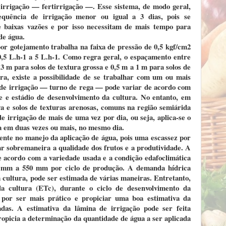
e irrigação — fertirrigação —. Esse sistema, de modo geral,
quência de irrigação menor ou igual a 3 dias, pois se
e baixas vazões e por isso necessitam de mais tempo para
de água.
por gotejamento trabalha na faixa de pressão de 0,5 kgf/cm2
,5 L.h-1 a 5 L.h-1. Como regra geral, o espaçamento entre
3 m para solos de textura grossa e 0,5 m a 1 m para solos de
ura, existe a possibilidade de se trabalhar com um ou mais
 de irrigação — turno de rega — pode variar de acordo com
de e estádio de desenvolvimento da cultura. No entanto, em
a e solos de texturas arenosas, comuns na região semiárida
e irrigação de mais de uma vez por dia, ou seja, aplica-se o
a em duas vezes ou mais, no mesmo dia.
gente no manejo da aplicação de água, pois uma escassez por
r sobremaneira a qualidade dos frutos e a produtividade. A
 acordo com a variedade usada e a condição edafoclimática
0 mm a 550 mm por ciclo de produção. A demanda hídrica
a cultura, pode ser estimada de várias maneiras. Entretanto,
da cultura (ETc), durante o ciclo de desenvolvimento da
 por ser mais prático e propiciar uma boa estimativa da
adas. A estimativa da lâmina de irrigação pode ser feita
ropicia a determinação da quantidade de água a ser aplicada