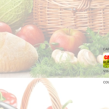
CA
VIS
CO