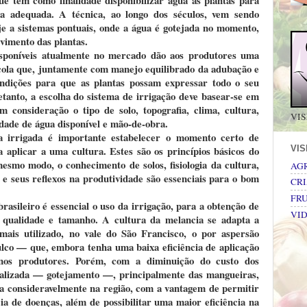
a adequada. A técnica, ao longo dos séculos, vem sendo
e a sistemas pontuais, onde a água é gotejada no momento,
lvimento das plantas.
disponíveis atualmente no mercado dão aos produtores uma
cola que, juntamente com manejo equilibrado da adubação e
ondições para que as plantas possam expressar todo o seu
etanto, a escolha do sistema de irrigação deve basear-se em
m consideração o tipo de solo, topografia, clima, cultura,
VIS
dade de água disponível e mão-de-obra.
a irrigada é importante estabelecer o momento certo de
a aplicar a uma cultura. Estes são os princípios básicos do
VI
esmo modo, o conhecimento de solos, fisiologia da cultura,
AG
 e seus reflexos na produtividade são essenciais para o bom
CRI
FRU
rasileiro é essencial o uso da irrigação, para a obtenção de
VI
a qualidade e tamanho. A cultura da melancia se adapta a
 mais utilizado, no vale do São Francisco, o por aspersão
ulco — que, embora tenha uma baixa eficiência de aplicação
nos produtores. Porém, com a diminuição do custo dos
calizada — gotejamento —, principalmente das mangueiras,
a consideravelmente na região, com a vantagem de permitir
ia de doenças, além de possibilitar uma maior eficiência na