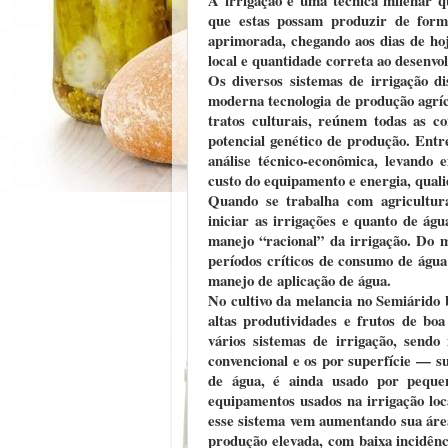
que estas possam produzir de form
aprimorada, chegando aos dias de hoj
local e quantidade correta ao desenvo
Os diversos sistemas de irrigação 
moderna tecnologia de produção agrí
tratos culturais, reúnem todas as c
potencial genético de produção. Entr
análise técnico-econômica, levando e
custo do equipamento e energia, quali
Quando se trabalha com agricultur
iniciar as irrigações e quanto de águ
manejo “racional” da irrigação. Do m
períodos críticos de consumo de água
manejo de aplicação de água.
No cultivo da melancia no Semiárido b
altas produtividades e frutos de bo
vários sistemas de irrigação, sendo
convencional e os por superfície — s
de água, é ainda usado por peque
equipamentos usados na irrigação lo
esse sistema vem aumentando sua áre
produção elevada, com baixa incidênc