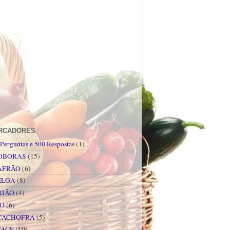
RCADORES
Perguntas e 500 Respostas
(1)
OBORAS
(15)
AFRÃO
(6)
ELGA
(8)
RIÃO
(4)
PO
(6)
CACHOFRA
(5)
FACE
(10)