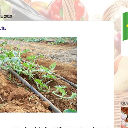
E 2019
cia
QU
e tem como finalidade disponibilizar água às plantas para