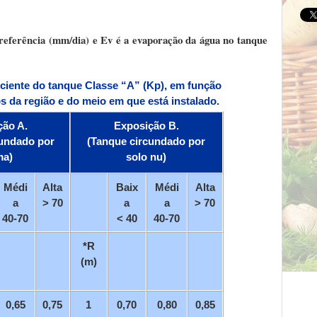
referência (mm/dia) e Ev é a evaporação da água no tanque
ficiente do tanque Classe “A” (Kp), em função
 da região e do meio em que está instalado.
ção A.
Exposição B.
cundado por
(Tanque circundado por
ma)
solo nu)
Médi
Alta
Baix
Médi
Alta
a
> 70
a
a
> 70
40-70
< 40
40-70
*R
(m)
0,65
0,75
1
0,70
0,80
0,85