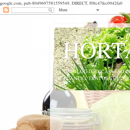
google.com, pub-8049697581559549, DIRECT, f08c47fec0942fa0
HORT
UM BLOG DEDICADO AO CU
PLANTIO, TRATOS CULTUR