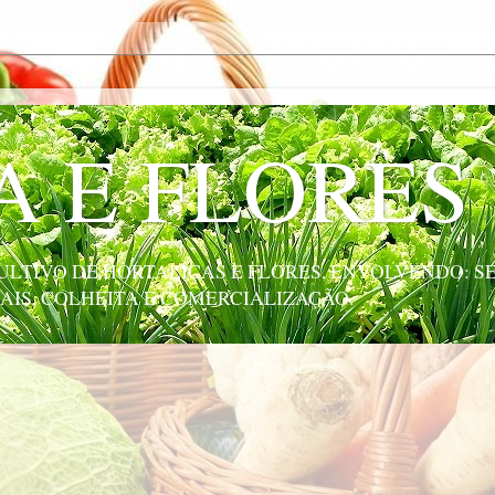
A E FLORES
LTIVO DE HORTALIÇAS E FLORES, ENVOLVENDO: SE
AIS, COLHEITA E COMERCIALIZAÇÃO.