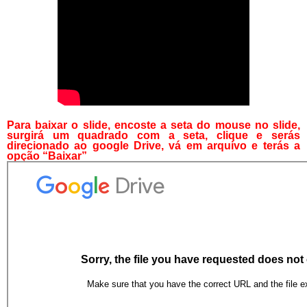
Para baixar o slide, encoste a seta do mouse no slide,
surgirá um quadrado com a seta, clique e serás
direcionado ao google Drive, vá em arquivo e terás a
opção “Baixar”