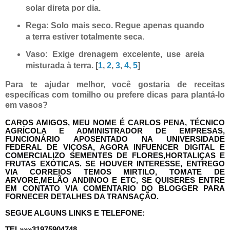
solar direta por dia.
Rega:
Solo mais seco. Regue apenas quando
a terra estiver totalmente seca.
Vaso:
Exige drenagem excelente, use areia
misturada à terra.
[
1
,
2
,
3
,
4
,
5
]
Para te ajudar melhor, você gostaria de
receitas
específicas
com tomilho ou prefere dicas para
plantá-lo
em vasos
?
CAROS AMIGOS, MEU NOME É CARLOS PENA, TÉCNICO
AGRÍCOLA E ADMINISTRADOR DE EMPRESAS,
FUNCIONÁRIO APOSENTADO NA UNIVERSIDADE
FEDERAL DE VIÇOSA, AGORA INFUENCER DIGITAL E
COMERCIALIZO SEMENTES DE FLORES,HORTALIÇAS E
FRUTAS EXÓTICAS. SE HOUVER INTERESSE, ENTREGO
VIA CORREIOS TEMOS MIRTILO, TOMATE DE
ARVORE,MELÃO ANDINOO E ETC, SE QUISERES ENTRE
EM CONTATO VIA COMENTARIO DO BLOGGER PARA
FORNECER DETALHES DA TRANSAÇÃO.
SEGUE ALGUNS LINKS E TELEFONE:
TEL»»»31975904748