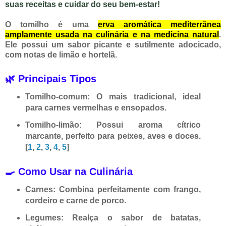
suas receitas e cuidar do seu bem-estar!
O
tomilho
é uma
erva aromática mediterrânea
amplamente usada na culinária e na medicina natural
.
Ele possui um sabor picante e sutilmente adocicado,
com notas de limão e hortelã.
🌿 Principais Tipos
Tomilho-comum:
O mais tradicional, ideal
para carnes vermelhas e ensopados.
Tomilho-limão:
Possui aroma cítrico
marcante, perfeito para peixes, aves e doces.
[
1
,
2
,
3
,
4
,
5
]
🍳 Como Usar na Culinária
Carnes:
Combina perfeitamente com frango,
cordeiro e carne de porco.
Legumes:
Realça o sabor de batatas,