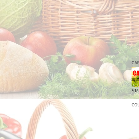
CA
VIS
CO