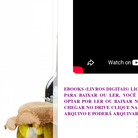
EBOOKS (LIVROS DIGITAIS) L
PARA BAIXAR OU LER, VOCÊ
OPTAR POR LER OU BAIXAR N
CHEGAR NO DRIVE CLIQUE NA
ARQUIVO E PODERÁ ARQUIVA