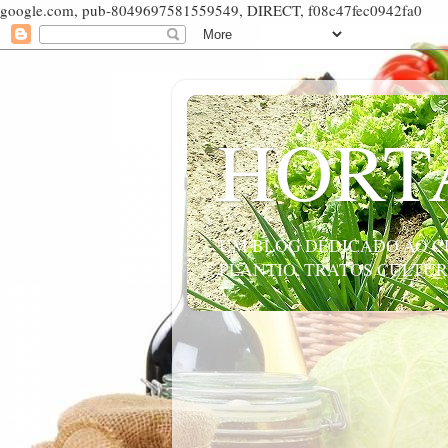
google.com, pub-8049697581559549, DIRECT, f08c47fec0942fa0
HORT
UM BLOG DEDICADO AO CU
PLANTIO, TRATOS CULTUR