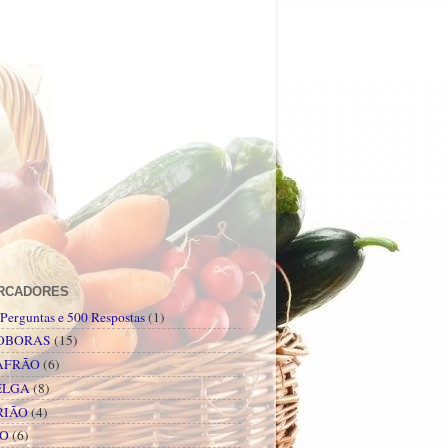
RCADORES
Perguntas e 500 Respostas
(1)
OBORAS
(15)
AFRÃO
(6)
ELGA
(8)
RIÃO
(4)
PO
(6)