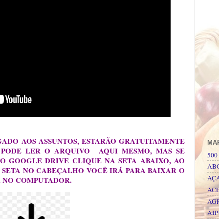
IGADO AOS ASSUNTOS, ESTARÃO GRATUITAMENTE
MA
 PODE LER O ARQUIVO AQUI MESMO, MAS SE
500 
O GOOGLE DRIVE CLIQUE NA SETA ABAIXO, AO
AB
 SETA NO CABEÇALHO VOCÊ IRÁ PARA BAIXAR O
AÇ
R NO COMPUTADOR.
AC
AG
AI