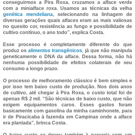
conseguirmos a Pira Roxa, cruzamos a alface verde
com a minialface roxa. Usamos as técnicas da velha
genética mendeliana
, selecionando na linhagem de
diversas gerações quais alfaces eram as mais valiosas
no quesito cor, resistência ao fungo e possibilidade de
cultivo contínuo, o ano todo”, explica Costa.
Esse processo é completamente diferente do que
produz os
alimentos transgênicos
, já que não manipula
geneticamente o DNA da alface. Dessa forma, não há
nenhuma possibilidade de efeitos colaterais de seu
consumo a longo prazo.
O processo de melhoramento clássico é bem simples e
por isso tem baixo custo de produção. Nos dois anos
de cultivo, até chegar à Pira Roxa, o custo total foi de
apenas R$ 2 mil. “São técnicas de baixo custo, que não
exigem equipamentos caros. Esses gastos foram
basicamente com gasolina da minha caminhonete, para
ir de Piracicaba à fazenda em Campinas onde a alface
era plantada”, brinca Costa.
O baixo custo se deveu também à parceria com um