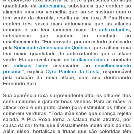
quantidade da
antocianina
, substância que confere ao
alimento uma cor vermelha que, ao se misturar com o
tom verde da clorofila, resulta na cor roxa. A Pira Roxa
contém três vezes mais antocianina que as alfaces
comuns e um teor também maior de
antioxidantes
,
substâncias que ajudam no combate ao
envelhecimento. “Foi provado, por um estudo publicado
pela
Sociedade Americana de Química
, que a alface roxa
tem maior quantidade de antioxidantes que a alface
verde. Ela aproveita mais os
bioflavonóides
e combate
os
radicais livres
associados ao
envelhecimento
precoce
”, explica
Cyro Paulino da Costa
, responsável
pela criação da nova alface, com seu doutorando
Fernando Sala.
Sua aparência roxa surpreendente atrai os olhares dos
consumidores e garante boas vendas. Para as mães, a
alface roxa é um prato cheio para estimular os filhos a
comerem verduras. “Toda mãe sabe que criança rejeita
salada. A Pira Roxa torna a salada mais atrativa, por
causa da cor forte, que é visualmente muito mais bonita.
Além disso, hortaliças e frutas que são coloridas têm