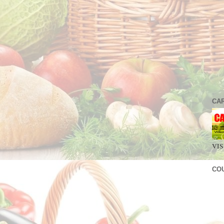
CA
VIS
CO