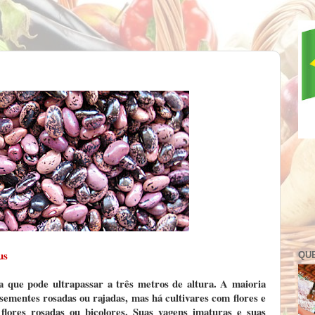
us
QU
a que pode ultrapassar a três metros de altura. A maioria
 sementes rosadas ou rajadas, mas há cultivares com flores e
flores rosadas ou bicolores. Suas vagens imaturas e suas