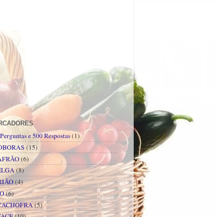
RCADORES
Perguntas e 500 Respostas
(1)
OBORAS
(15)
AFRÃO
(6)
ELGA
(8)
RIÃO
(4)
PO
(6)
CACHOFRA
(5)
FACE
(10)