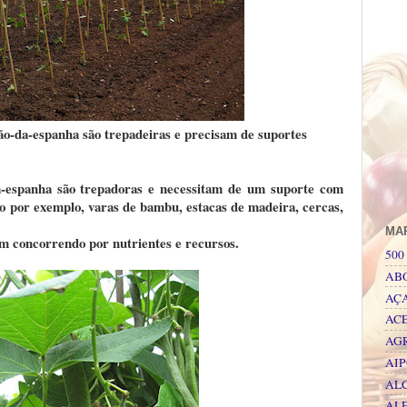
jão-da-espanha são trepadeiras e precisam de suportes
da-espanha são trepadoras e necessitam de um suporte com
mo por exemplo, varas de bambu, estacas de madeira, cercas,
MA
am concorrendo por nutrientes e recursos.
500 
AB
AÇ
AC
AG
AI
AL
AL