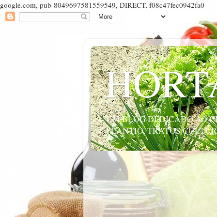
google.com, pub-8049697581559549, DIRECT, f08c47fec0942fa0
HORT
UM BLOG DEDICADO AO CU
PLANTIO, TRATOS CULTUR