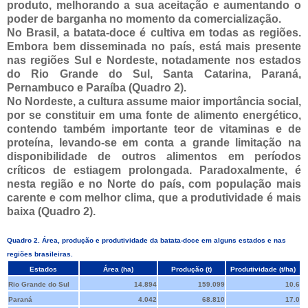
produto, melhorando a sua aceitação e aumentando o
poder de barganha no momento da comercialização.
No Brasil, a batata-doce é cultiva em todas as regiões.
Embora bem disseminada no país, está mais presente
nas regiões Sul e Nordeste, notadamente nos estados
do Rio Grande do Sul, Santa Catarina, Paraná,
Pernambuco e Paraíba (Quadro 2).
No Nordeste, a cultura assume maior importância social,
por se constituir em uma fonte de alimento energético,
contendo também importante teor de vitaminas e de
proteína, levando-se em conta a grande limitação na
disponibilidade de outros alimentos em períodos
críticos de estiagem prolongada. Paradoxalmente, é
nesta região e no Norte do país, com população mais
carente e com melhor clima, que a produtividade é mais
baixa (Quadro 2).
Quadro 2.
Área, produção e produtividade da batata-doce em alguns estados e nas
regiões brasileiras.
Estados
Área (ha)
Produção (t)
Produtividade (t/ha)
Rio Grande do Sul
14.894
159.099
10.6
Paraná
4.042
68.810
17.0