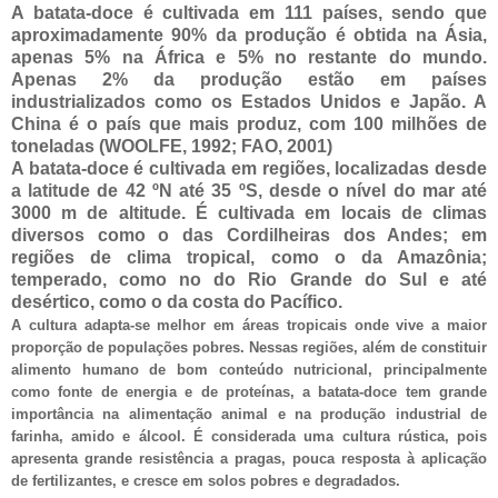
A batata-doce é cultivada em 111 países, sendo que
aproximadamente 90% da produção é obtida na Ásia,
apenas 5% na África e 5% no restante do mundo.
Apenas 2% da produção estão em países
industrializados como os Estados Unidos e Japão. A
China é o país que mais produz, com 100 milhões de
toneladas (WOOLFE, 1992; FAO, 2001)
A batata-doce é cultivada em regiões, localizadas desde
a latitude de 42 ºN até 35 ºS, desde o nível do mar até
3000 m de altitude. É cultivada em locais de climas
diversos como o das Cordilheiras dos Andes; em
regiões de clima tropical, como o da Amazônia;
temperado, como no do Rio Grande do Sul e até
desértico, como o da costa do Pacífico.
A cultura adapta-se melhor em áreas tropicais onde vive a maior
proporção de populações pobres. Nessas regiões, além de constituir
alimento humano de bom conteúdo nutricional, principalmente
como fonte de energia e de proteínas, a batata-doce tem grande
importância na alimentação animal e na produção industrial de
farinha, amido e álcool. É considerada uma cultura rústica, pois
apresenta grande resistência a pragas, pouca resposta à aplicação
de fertilizantes, e cresce em solos pobres e degradados.