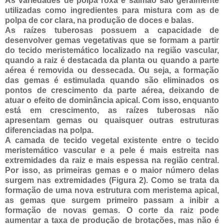
As variedades de polpa roxa e salmão são geralmente
utilizadas como ingredientes para mistura com as de
polpa de cor clara, na produção de doces e balas.
As raízes tuberosas possuem a capacidade de
desenvolver gemas vegetativas que se formam a partir
do tecido meristemático localizado na região vascular,
quando a raiz é destacada da planta ou quando a parte
aérea é removida ou dessecada. Ou seja, a formação
das gemas é estimulada quando são eliminados os
pontos de crescimento da parte aérea, deixando de
atuar o efeito de dominância apical. Com isso, enquanto
está em crescimento, as raízes tuberosas não
apresentam gemas ou quaisquer outras estruturas
diferenciadas na polpa.
A camada de tecido vegetal existente entre o tecido
meristemático vascular e a pele é mais estreita nas
extremidades da raiz e mais espessa na região central.
Por isso, as primeiras gemas e o maior número delas
surgem nas extremidades (Figu
ra 2). Como se trata da
formação de uma nova estrutura com meristema apical,
as gemas que surgem primeiro passam a inibir a
formação de novas gemas. O corte da raiz pode
aumentar a taxa de produção de brotações, mas não é