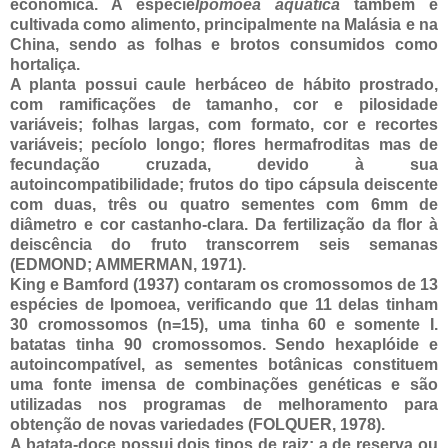
econômica. A espécie
Ipomoea aquatica
também é
cultivada como alimento, principalmente na Malásia e na
China, sendo as folhas e brotos consumidos como
hortaliça.
A planta possui caule herbáceo de hábito prostrado,
com ramificações de tamanho, cor e pilosidade
variáveis; folhas largas, com formato, cor e recortes
variáveis; pecíolo longo; flores hermafroditas mas de
fecundação cruzada, devido à sua
autoincompatibilidade; frutos do tipo cápsula deiscente
com duas, três ou quatro sementes com 6mm de
diâmetro e cor castanho-clara. Da fertilização da flor à
deiscência do fruto transcorrem seis semanas
(EDMOND; AMMERMAN, 1971).
King e Bamford (1937) contaram os cromossomos de 13
espécies de Ipomoea, verificando que 11 delas tinham
30 cromossomos (n=15), uma tinha 60 e somente I.
batatas tinha 90 cromossomos. Sendo hexaplóide e
autoincompatível, as sementes botânicas constituem
uma fonte imensa de combinações genéticas e são
utilizadas nos programas de melhoramento para
obtenção de novas variedades (FOLQUER, 1978).
A batata-doce possui dois tipos de raiz: a de reserva ou