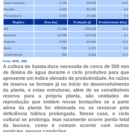
Santa Catarina
2.110
30.649
14.5
Paraíba
4.410
30.332
6.8
Pernambuco
2.600
22.484
8.6
Regiões
Área (ha)
Produção (t)
Produtividade (t/ha)
Sul
21.046
258.558
12.2
Nordeste
15.559
126.228
8.1
Sudeste
5.853
82.004
14.0
Norte
398
1.370
3.4
Centro-Oeste
302
4.262
14.1
Fonte: IBGE, 1999.
A cultura de batata-doce necessita de cerca de 500 mm
de lâmina de água durante o ciclo produtivo para que
apresente um índice elevado de produtividade. As raízes
de reserva se formam já no início do desenvolvimento
da planta, e estas estruturas, além de se constituírem
reserva para a própria planta, são unidades de
reprodução que emitem novas brotações se a parte
aérea da planta for eliminada ou se ressecar pela
deficiência hídrica prolongada. Nesse caso, o ciclo
cultural se prolonga, mas raramente ocorre perda total
da lavoura, como é comum ocorrer com outras
espécies, nessas condições.