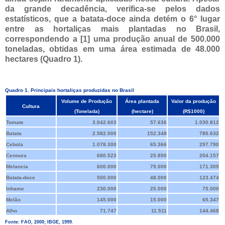
da grande decadência, verifica-se pelos dados
estatísticos, que a batata-doce ainda detém o 6° lugar
entre as hortaliças mais plantadas no Brasil,
correspondendo a [1] uma produção anual de 500.000
toneladas, obtidas em uma área estimada de 48.000
hectares (Quadro 1).
Quadro 1.
Principais hortaliças produzidas no Brasil
Volume de Produção
Área plantada
Valor da produção
Cultura
(Tonelada)
(hectare)
(R$1000)
Tomate
3.042.603
57.636
1.030.812
Batata
2.582.000
152.348
780.632
Cebola
1.078.300
65.366
297.790
Cenoura
680.523
25.850
204.157
Melancia
600.000
79.000
171.309
Batata-doce
500.000
48.000
123.474
Inhame
230.000
25.000
75.000
Melão
145.000
15.000
65.347
Alho
71.747
11.511
144.468
Fonte: FAO, 2000; IBGE, 1999
.