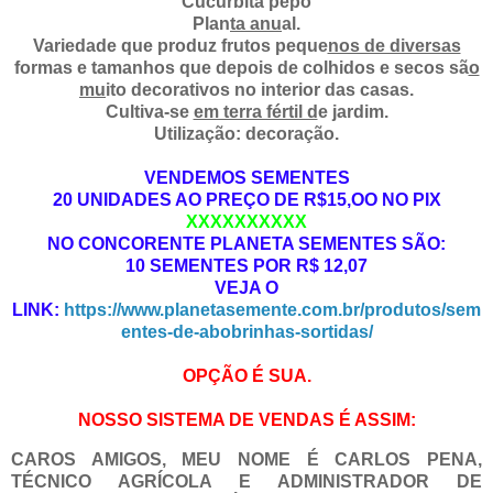
Cucurbita pepo
Plan
ta anu
al.
Variedade que produz frutos peque
nos de diversas
formas e tamanhos que depois de colhidos e secos sã
o
mu
ito decorativos no interior das casas.
Cultiva-se
em terra fértil d
e jardim.
Utilização: decoração.
VENDEMOS SEMENTES
20 UNIDADES AO PREÇO DE R$15,OO NO PIX
XXXXXXXXXX
NO CONCORENTE PLANETA SEMENTES SÃO:
10 SEMENTES POR R$ 12,07
VEJA O
LINK:
https://www.planetasemente.com.br/produtos/sem
entes-de-abobrinhas-sortidas/
OPÇÃO É SUA.
NOSSO SISTEMA DE VENDAS É ASSIM:
CAROS AMIGOS, MEU NOME É CARLOS PENA,
TÉCNICO AGRÍCOLA E ADMINISTRADOR DE