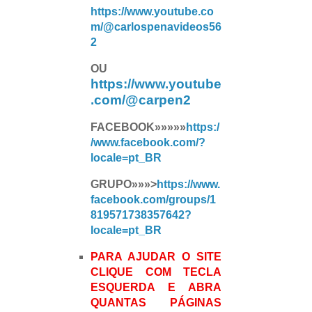
https://www.youtube.co
m/@carlospenavideos56
2
OU
https://www.youtube
.com/@carpen2
FACEBOOK»»»»»
https:/
/www.facebook.com/?
locale=pt_BR
GRUPO»»»>
https://www.
facebook.com/groups/1
819571738357642?
locale=pt_BR
PARA AJUDAR O SITE
CLIQUE COM TECLA
ESQUERDA E ABRA
QUANTAS PÁGINAS