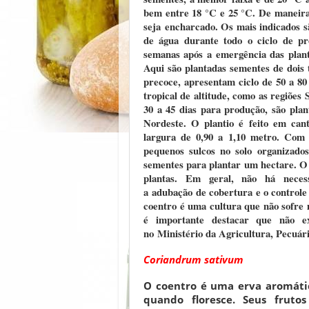
bem entre 18 °C e 25 °C. De maneira 
seja
encharcado
. Os mais indicados 
de água durante todo o ciclo de pr
semanas após a
emergência das plan
Aqui são plantadas sementes de dois 
precoce, apresentam ciclo de 50 a 80 
tropical de altitude, como as regiões
30 a 45 dias para produção, são pla
Nordeste. O plantio é feito em cant
largura de 0,90 a 1,10 metro. Com 
pequenos sulcos no solo organizado
sementes para plantar um hectare. O 
plantas. Em geral, não há necess
a
adubação
de cobertura e o control
coentro é uma cultura que não sofre
é importante destacar que não ex
no
Ministério da Agricultura, Pecuá
Coriandrum sativum
O coentro é uma erva aromáti
quando floresce. Seus fruto