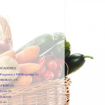
RCADORES
Perguntas e 500 Respostas
(1)
OBORAS
(15)
AFRÃO
(6)
ELGA
(8)
RIÃO
(4)
PO
(6)