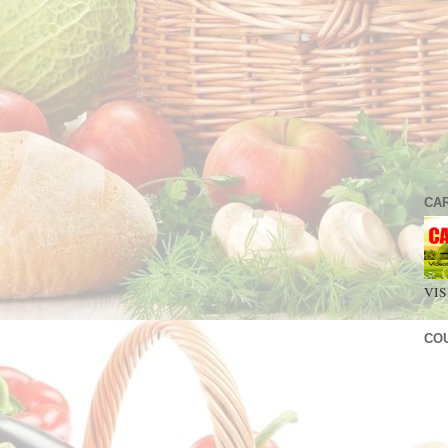
CA
VIS
CO