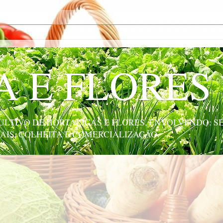
A E FLORES
LTIVO DE HORTALIÇAS E FLORES, ENVOLVENDO: SE
AIS, COLHEITA E COMERCIALIZAÇÃO.