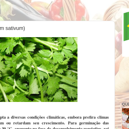
um sativum)
QU
pta a diversas
condições climáticas
, embora prefira climas
sam ou retardam seu crescimento. Para germinação das
 30 °C, enquanto na fase de desenvolvimento vegetativo, vai