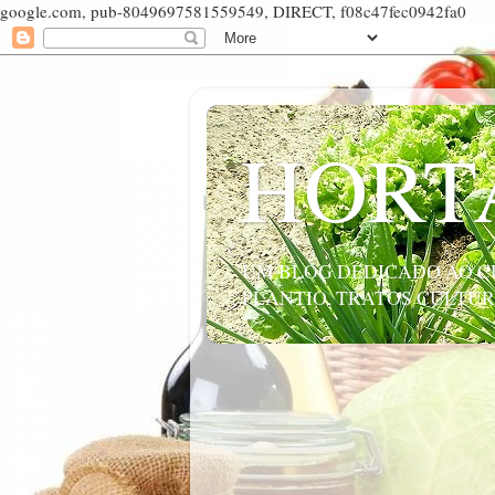
google.com, pub-8049697581559549, DIRECT, f08c47fec0942fa0
HORT
UM BLOG DEDICADO AO CU
PLANTIO, TRATOS CULTUR