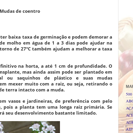
Mudas de coentro
ter baixa taxa de germinação e podem demorar a
 de molho em água de 1 a 3 dias pode ajudar na
torno de 27°C também ajudam a melhorar a taxa
finitivo na horta, a até 1 cm de profundidade. O
nsplante, mas ainda assim pode ser plantado em
nal ou saquinhos de plástico e suas mudas
em mexer muito com a raiz, ou seja, retirando o
MA
 de terra intacto com a muda.
500 
em vasos e jardineiras, de preferência com pelo
AB
 pois a planta tem uma longa raiz primária. Se
AÇ
rá seu desenvolvimento bastante limitado.
AC
AG
AI