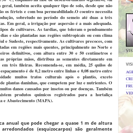
geral, também aceita qualquer tipo de solo, desde que não
são os
férteis e com boa permeabilidade.
O coentro necessita
odução, sobretudo no período do semeio até duas a três
tas
. Em geral, a irrigação por aspersão é a mais adequada.
tipos de cultivares. As tardias, que toleram o pendoamento
dias e são plantadas nas
regiões subtropicais
ou com clima
 Sul e Sudeste, respectivamente. As cultivares precoces, com
ntadas em regiões mais quentes, principalmente no Norte e
VIS
eiros definitivos, com altura entre 30 e 50 centímetros e
as próprias mãos, distribua as sementes diretamente em
s em três fileiras. Recomenda-se, em média, 25 quilos de
VI
espaçamento é de 0,2 metro entre linhas e 0,08 metro entre
AG
idade muitos tratos culturais após o
plantio
, exceto
CRI
e de
plantas daninhas
, que competem por
luz e nutrientes.
O
FRU
 muitos danos causados por insetos ou por doenças. Também
VI
istem produtos químicos registrados para a hortaliça
ria e Abastecimento (MAPA).
ca anual que pode chegar a quase 1 m de altura
s arredondados (esquizocarpos) são geralmente